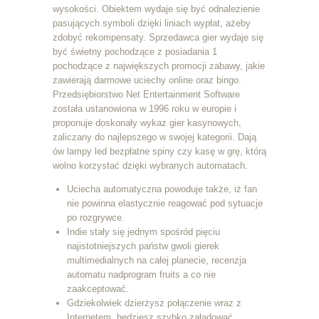
wysokości. Obiektem wydaje się być odnalezienie
pasujących symboli dzięki liniach wypłat, ażeby
zdobyć rekompensaty. Sprzedawca gier wydaje się
być świetny pochodzące z posiadania 1
pochodzące z największych promocji zabawy, jakie
zawierają darmowe uciechy online oraz bingo.
Przedsiębiorstwo Net Entertainment Software
została ustanowiona w 1996 roku w europie i
proponuje doskonały wykaz gier kasynowych,
zaliczany do najlepszego w swojej kategorii. Dają
ów lampy led bezpłatne spiny czy kasę w grę, którą
wolno korzystać dzięki wybranych automatach.
Uciecha automatyczna powoduje także, iż fan
nie powinna elastycznie reagować pod sytuacje
po rozgrywce.
Indie stały się jednym spośród pięciu
najistotniejszych państw gwoli gierek
multimedialnych na całej planecie, recenzja
automatu nadprogram fruits a co nie
zaakceptować.
Gdziekolwiek dzierżysz połączenie wraz z
Internetem, będziesz szybko załadować