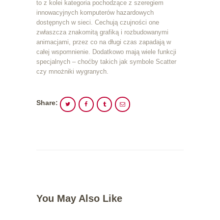
to z kolei kategoria pochodzące z szeregiem
innowacyjnych komputerów hazardowych
dostępnych w sieci. Cechują czujności one
zwłaszcza znakomitą grafiką i rozbudowanymi
animacjami, przez co na długi czas zapadają w
całej wspomnienie. Dodatkowo mają wiele funkcji
specjalnych – choćby takich jak symbole Scatter
czy mnożniki wygranych.
Share:
You May Also Like