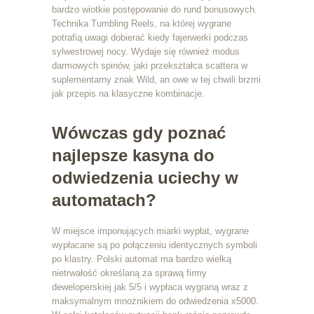
bardzo wiotkie postępowanie do rund bonusowych.
Technika Tumbling Reels, na której wygrane
potrafią uwagi dobierać kiedy fajerwerki podczas
sylwestrowej nocy. Wydaje się również modus
darmowych spinów, jaki przekształca scattera w
suplementarny znak Wild, an owe w tej chwili brzmi
jak przepis na klasyczne kombinacje.
Wówczas gdy poznać
najlepsze kasyna do
odwiedzenia uciechy w
automatach?
W miejsce imponujących miarki wypłat, wygrane
wypłacane są po połączeniu identycznych symboli
po klastry. Polski automat ma bardzo wielką
nietrwałość określaną za sprawą firmy
deweloperskiej jak 5/5 i wypłaca wygraną wraz z
maksymalnym mnożnikiem do odwiedzenia x5000.