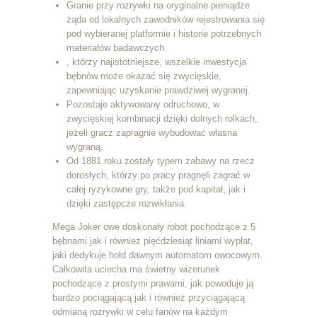
Granie przy rozrywki na oryginalne pieniądze
żąda od lokalnych zawodników rejestrowania się
pod wybieranej platformie i historie potrzebnych
materiałów badawczych.
, którzy najistotniejsze, wszelkie inwestycja
bębnów może okazać się zwycięskie,
zapewniając uzyskanie prawdziwej wygranej.
Pozostaje aktywowany odruchowo, w
zwycięskiej kombinacji dzięki dolnych rolkach,
jeżeli gracz zapragnie wybudować własna
wygraną.
Od 1881 roku zostały typem zabawy na rzecz
dorosłych, którzy po pracy pragnęli zagrać w
całej ryzykowne gry, także pod kapitał, jak i
dzięki zastępcze rozwikłania.
Mega Joker owe doskonały robot pochodzące z 5
bębnami jak i również pięćdziesiąt liniami wypłat,
jaki dedykuje hołd dawnym automatom owocowym.
Całkowita uciecha ma świetny wizerunek
pochodzące z prostymi prawami, jak powoduje ją
bardzo pociągającą jak i również przyciągającą
odmianą rozrywki w celu fanów na każdym