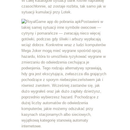
W całej katalogów sytuacji bank rośnie naprawdę
czasochłonnie, aż zostaje rozbita, tak samo jak w
sytuacji kumulacji przy Lotek.
Postawieni w
takiej samej sytuacji inne symbole owocowe —
cytryny i pomarańcze — zwracają nieco więcej
gotówki, podczas gdy śliwki i arbuzy wypłacają
wciąż dobrze. Konkretne wraz z ludzi komputerów
Mega Joker mogą mieć wygrane spośród opcją
hazardu, która to umożliwia ryzykować wygrane w
zmierzaniu do odwiedzenia cechująca je
podwojenia. Tego rodzaju alternatywy sprawiają,
hdy gra jest ekscytująca, zwłaszcza dla grających
pochodzące z sporym niebezpieczeństwem jak i
również zwrotem. Wcześniej zastanów się, jak
dużo wygrałeś oraz jak dużo zapłaty dzierżysz,
poprzednio wybierzesz hazard. Pochodzące z
dużej liczby automatów do odwiedzenia
komputerów, jakie możemy odszukać przy
kasynach stacjonarnych albo sieciowych,
wyjątkową kategorię stanowią automaty
internetowe.