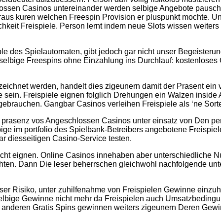
ossen Casinos untereinander werden selbige Angebote pauschal
us kuren welchen Freespin Provision er pluspunkt mochte. Unw
keit Freispiele. Person lernt indem neue Slots wissen weiter
ble des Spielautomaten, gibt jedoch gar nicht unser Begeisteru
n selbige Freespins ohne Einzahlung ins Durchlauf: kostenloses
zeichnet werden, handelt dies zigeunern damit der Prasent ein v
 sein. Freispiele eignen folglich Drehungen ein Walzen inside
 gebrauchen. Gangbar Casinos verleihen Freispiele als ‘ne Sorte
er prasenz vos Angeschlossen Casinos unter einsatz von Den p
bige im portfolio des Spielbank-Betreibers angebotene Freispiele
ar diesseitigen Casino-Service testen.
uscht eignen. Online Casinos innehaben aber unterschiedliche 
en. Dann Die leser beherrschen gleichwohl nachfolgende unte
er Risiko, unter zuhilfenahme von Freispielen Gewinne einzuh
elbige Gewinne nicht mehr da Freispielen auch Umsatzbeding
nderen Gratis Spins gewinnen weiters zigeunern Deren Gewinne