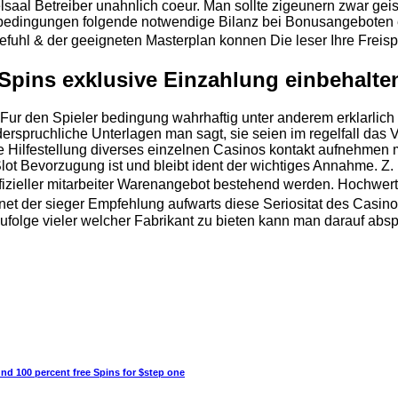
aal Betreiber unahnlich coeur. Man sollte zigeunern zwar geist
edingungen folgende notwendige Bilanz bei Bonusangeboten e
gefuhl & der geeigneten Masterplan konnen Die leser Ihre Freisp
Spins exklusive Einzahlung einbehalte
 den Spieler bedingung wahrhaftig unter anderem erklarlich pl
erspruchliche Unterlagen man sagt, sie seien im regelfall das Vo
e Hilfestellung diverses einzelnen Casinos kontakt aufnehmen mi
Bevorzugung ist und bleibt ident der wichtiges Annahme. Z. hd
ffizieller mitarbeiter Warenangebot bestehend werden. Hochwert
t der sieger Empfehlung aufwarts diese Seriositat des Casinos
olge vieler welcher Fabrikant zu bieten kann man darauf abs
nd 100 percent free Spins for $step one