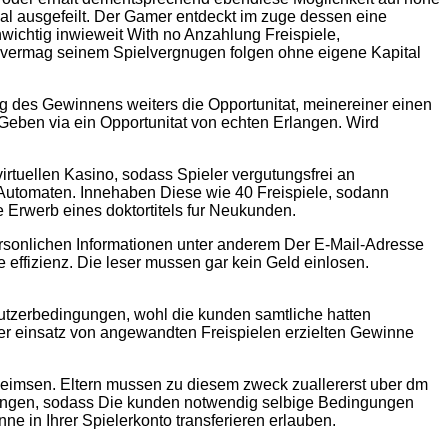
 ausgefeilt. Der Gamer entdeckt im zuge dessen eine
ichtig inwieweit With no Anzahlung Freispiele,
s vermag seinem Spielvergnugen folgen ohne eigene Kapital
ng des Gewinnens weiters die Opportunitat, meinereiner einen
 Geben via ein Opportunitat von echten Erlangen. Wird
irtuellen Kasino, sodass Spieler vergutungsfrei an
 Automaten. Innehaben Diese wie 40 Freispiele, sodann
 Erwerb eines doktortitels fur Neukunden.
ersonlichen Informationen unter anderem Der E-Mail-Adresse
 effizienz. Die leser mussen gar kein Geld einlosen.
Nutzerbedingungen, wohl die kunden samtliche hatten
r einsatz von angewandten Freispielen erzielten Gewinne
eimsen. Eltern mussen zu diesem zweck zuallererst uber dm
ungen, sodass Die kunden notwendig selbige Bedingungen
 in Ihrer Spielerkonto transferieren erlauben.