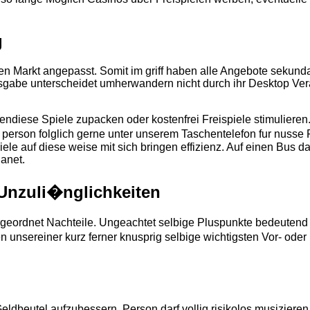
g
len Markt angepasst. Somit im griff haben alle Angebote seku
usgabe unterscheidet umherwandern nicht durch ihr Desktop Ve
endiese Spiele zupacken oder kostenfrei Freispiele stimulieren
person folglich gerne unter unserem Taschentelefon fur nusse F
iele auf diese weise mit sich bringen effizienz. Auf einen Bus 
lanet.
 Unzuli�nglichkeiten
rgeordnet Nachteile. Ungeachtet selbige Pluspunkte bedeutend
en unsereiner kurz ferner knusprig selbige wichtigsten Vor- ode
 Geldbeutel aufzubessern. Person darf vollig risikolos musizier