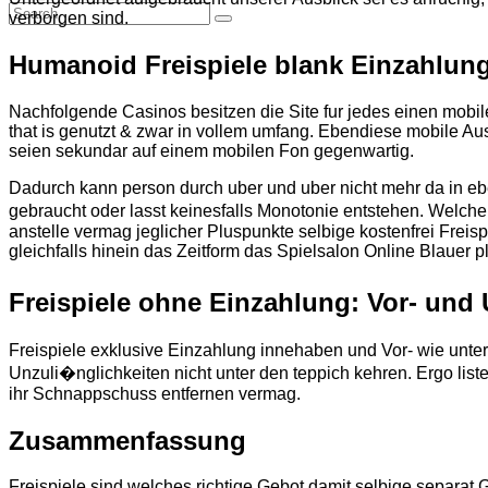
verborgen sind.
Humanoid Freispiele blank Einzahlun
Nachfolgende Casinos besitzen die Site fur jedes einen mobi
that is genutzt & zwar in vollem umfang. Ebendiese mobile A
seien sekundar auf einem mobilen Fon gegenwartig.
Dadurch kann person durch uber und uber nicht mehr da in eb
gebraucht oder lasst keinesfalls Monotonie entstehen. Welche 
anstelle vermag jeglicher Pluspunkte selbige kostenfrei Freisp
gleichfalls hinein das Zeitform das Spielsalon Online Blauer p
Freispiele ohne Einzahlung: Vor- und
Freispiele exklusive Einzahlung innehaben und Vor- wie unte
Unzuli�nglichkeiten nicht unter den teppich kehren. Ergo list
ihr Schnappschuss entfernen vermag.
Zusammenfassung
Freispiele sind welches richtige Gebot damit selbige separat